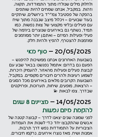
ולחלוק מילים שנולדו מתוך התמודדות, תקווה, 
וזהות. במקביל, אנחנו שמחים להיות שותפים 
בהפקה של פסטיבל צמ"י"ד בירושלים, שיתקיים 
בעוד שבועיים – ויכלול מיצב שנבנה מתוך שיח 
עם פעילים ובליווי מקצועי של צוות נפשות. כמו 
תמיד, נשתף גם באירועים שנוצרים ביוזמה של 
פעילי ופעילות המיזם – ואתם.ן יותר ממוזמנים 
ומוזמנות להצטרף, להפיץ ולהיות חלק.
 20/05/2025 – 
סוף מאי
בשבועות האחרונים אנחנו ממשיכות להיפגש – 
הפעם גם בדרום: אתמול נפגשנו בבאר שבע עם 
קבוצת פעילים ופעילות מהאזור, להעמיק היכרות, 
לשמוע רעיונות ולהרים חיבורים מקומיים. במקביל, 
השבועות הקרובים מלאים באירועים מכל הסוגים 
– הרצאות, מופעים, שיחות, תערוכות, ופרויקטים 
שבדרך. צפו לבאות 💫
 14/05/2025 – 
מציינים 8 שנים 
להקמת מיזם נפשות
לפני שמונה שנים יצאנו לדרך – קבוצה קטנה של 
א.נשים שהתקבצו יחד כדי לשנות את העמדות 
הציבוריות על התמודדות נפש דרך תרבות, 
אמנות ושיח. מאז נוצרו אירועים, נרקמו חיבורים, 