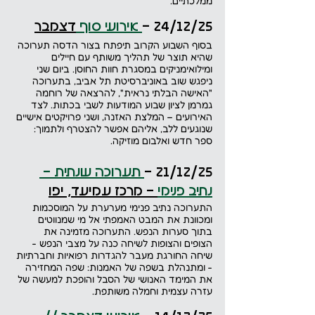
ממלכתיים.
24/12/25 -
 אירועי סוף 
דצמבר
בסוף השבוע הקרוב תיפתח בצור הדסה תערוכה 
שהיא תוצר של תהליך משותף עם חיילים 
ומילואימניקים במסגרת חוות החוסן. ביום שני 
ניפגש שוב באוניברסיטת תל אביב, בתערוכה 
"האישה הבלתי נראית", להרצאה של רוחמה 
גמרמן לציון שבוע המודעות לשבי בכתות. לצד 
האירועים – המלצת האזנה, ושני פרויקטים אישיים 
שנוגעים ללב, אליהם אפשר להצטרף ולתמוך: 
ספר חדש ואלבום מוזיקה.
21/12/25 -
 תערוכה שנתית - 
נתיב פנימי
 - מרכז עמיעד, יפו
התערוכה נתיב פנימי מערערת על המוסכמות 
ומכוונת את המבט האמפתי אל מי שמנווטים 
בתוך סערות הנפש. התערוכה מזמינה את 
הצופים והצופות לשיחה כנה על מצבי הנפש - 
שיחה החורגת מעבר להגדרות רפואיות וחברתיות 
- ומתנהלת בשפה של האמנות: שפה המחזירה 
את המימד האנושי של הסבל והופכת למעשה של 
עזרה עצמית וחמלה משותפת.