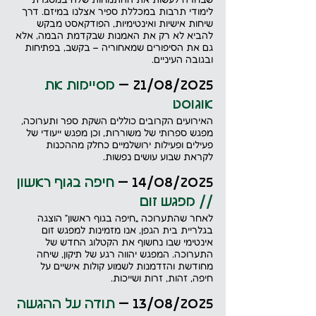
לימודי תרבות במכללת ספיר אצלנו במיזם. דרך 
שיחות אישיות ואינטימיות, הפודקאסט מבקש 
להביא לא רק את האמנות שבקדמת הבמה, אלא 
גם את הסיפורים שמאחוריה – בקשב, בפתיחות 
ובגובה העיניים.
21/08/2025 – 
מסיימות את 
אוגוסט
האירועים הקרובים כוללים השקת ספר ותערוכה, 
מפגש ספרותי של משוררות, וכן מפגש ייעודי של 
פעילים ופעילות ירושלמיים כחלק מההכנות 
לקראת שבוע עושים נפשות.
14/08/2025 – 
חיפה בגוף ראשון 
// מפגש זום
לאחר שהתערוכה „חיפה בגוף ראשון” הוצגה 
בגלריית בית הגפן, אנו מזמינות למפגש זום 
אינטימי שבו נחשוף את הקטלוג החדש של 
התערוכה. המפגש יהווה רגע של תיקון, שיחה 
מחודשת והזדמנות לשמוע קולות אישיים על 
חיפה, זהות, זרות ושייכות.
13/08/2025 – 
תודה על ההגשה 