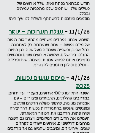
חודש פברואר נפתח ואיתו שלל אירועים של 
פעילים שלנו ושותפים שלנו מתכניות עמיתים 
ובכלל.
מוזמנים ומוזמנות להשתתף ולשלוח לנו איך היה!
11/1/26 -
נעילת תערוכות - ינואר
השבוע אנחנו נפרדים משתיים מהתערוכות היפות 
של מיזם נפשות – אחת שנפתחה רק לאחרונה 
בתל אביב, והשנייה שעמדה מעל שנה בגן החיות 
התנ"כי בירושלים. שלושה אירועים שונים ומרגשים 
מזמינים אותנו לפגוש אמנות, נשימה, שיח ופרידה 
– וכולכם וכולכן מוזמנים להצטרף.
4/1/26 -
סיכום עושים נפשות 
2025
השנה התקיימו כ־100 אירועים, מקצרין ועד ירוחם, 
במרחבים קהילתיים, תרבותיים וציבוריים – עם 
אמנויות מגוונות, שיתופי פעולה חדשים וותיקים, 
ומפגשים שעסקו בהתמודדות נפשית דרך יצירה 
ושיח פתוח. הרחבנו את הפיזור הגיאוגרפי, 
העמקנו את החיבורים המקומיים, ויצרנו גם השנה 
מרחבים דו־לשוניים, אירועים ייעודיים לקהלים 
שונים, אירועי זום, ומיצבים שהגיעו גם אל מרחבים 