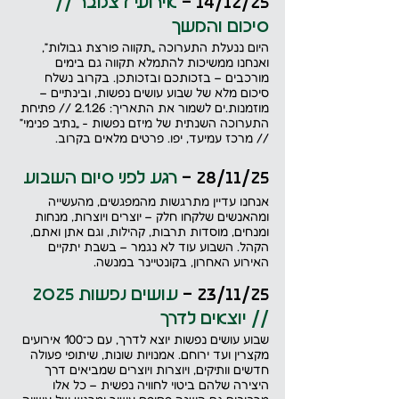
14/12/25 -
 אירועי דצמבר // 
סיכום והמשך
היום ננעלת התערוכה „תקווה פורצת גבולות”, 
ואנחנו ממשיכות להתמלא תקווה גם בימים 
מורכבים – בזכותכם ובזכותכן. בקרוב נשלח 
סיכום מלא של שבוע עושים נפשות, ובינתיים – 
מוזמנות.ים לשמור את התאריך: 2.1.26 // פתיחת 
התערוכה השנתית של מיזם נפשות - „נתיב פנימי” 
// מרכז עמיעד, יפו. פרטים מלאים בקרוב.
28/11/25 - 
רגע לפני סיום השבוע
אנחנו עדיין מתרגשות מהמפגשים, מהעשייה 
ומהאנשים שלקחו חלק – יוצרים ויוצרות, מנחות 
ומנחים, מוסדות תרבות, קהילות, וגם אתן ואתם, 
הקהל. השבוע עוד לא נגמר – בשבת יתקיים 
האירוע האחרון, בקונטיינר במנשה.
23/11/25 - 
עושים נפשות 2025 
// יוצאים לדרך
שבוע עושים נפשות יוצא לדרך, עם כ־100 אירועים 
מקצרין ועד ירוחם. אמנויות שונות, שיתופי פעולה 
חדשים וותיקים, ויוצרות ויוצרים שמביאים דרך 
היצירה שלהם ביטוי לחוויה נפשית – כל אלו 