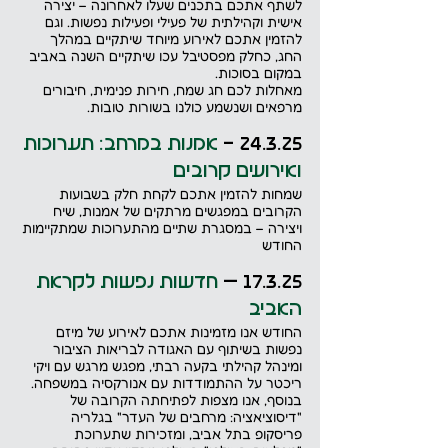
לשתף אתכם בתכנים שעלו לאחרונה – יצירה 
אישית וקהילתית של פעילי ופעילות נפשות. וגם 
להזמין אתכם לאירוע מיוחד שיתקיים במהלך 
החג, כחלק מפסטיבל עכו שיתקיים השנה באביב 
במקום בסוכות.
מאחלות לכם חג שמח, חירות פנימית, חיבורים 
מרפאים ושנשמע כולנו בשורות טובות.
24.3.25 -
 אמנות במרחב: תערוכות 
ואירועים קרובים
שמחות להזמין אתכם לקחת חלק בשבועות 
הקרובים במפגשים מרתקים של אמנות, שיח 
ויצירה – במסגרת שתיים מהתערוכות שמתקיימות 
החודש
17.3.25 – 
חדשות נפשות לקראת 
האביב
החודש אנו מזמינות אתכם לאירוע של מיזם 
נפשות בשיתוף עם האגודה לבריאות הציבור 
ומינהל קהילתי בקעה רבתי, מפגש מרגש עם ויקי 
ריכטר על ההתמודדות עם אנורקסיה במשפחה. 
בנוסף, אנו מצפות לפתיחתה הקרובה של 
"דיסוציאציה: מרחבים של העדר" בגלריה 
פריסקופ בתל אביב, ומזכירות שתערוכת 