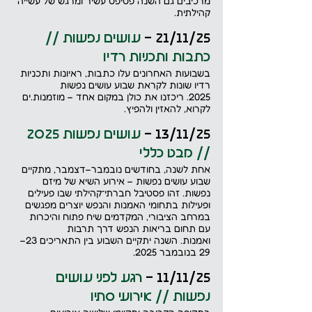
מרכיבים גם השנה פסיפס עשיר ומרגש של עשייה 
קהילתית.
21/11/25 - 
עושים נפשות // 
כתבות ותכניות רדיו
בשבועות האחרונים עלו כתבות, ראיונות ותכניות 
רדיו שונות לקראת שבוע עושים נפשות 
2025. ריכזנו את כולן במקום אחד – מוזמנות.ים 
לקרוא, להאזין ולהפיץ.
13/11/25 - 
עושים נפשות 2025 
// מבט כללי
אחת לשנה, בחודשים נובמבר–דצמבר, מתקיים 
שבוע עושים נפשות – אירוע השיא של מיזם 
נפשות. זהו פסטיבל חברתי־קהילתי שבו פעילים 
ופעילות בתחומי האמנות והנפש יוצרים מפגשים 
במרחב הציבורי, המקדמים שיח פתוח והיכרות 
עם תחום בריאות הנפש דרך תרבות 
ואמנות. השנה יתקיים השבוע בין התאריכים 23–
29 בנובמבר 2025.
11/11/25 - 
רגע לפני עושים 
נפשות // אירועי סתיו