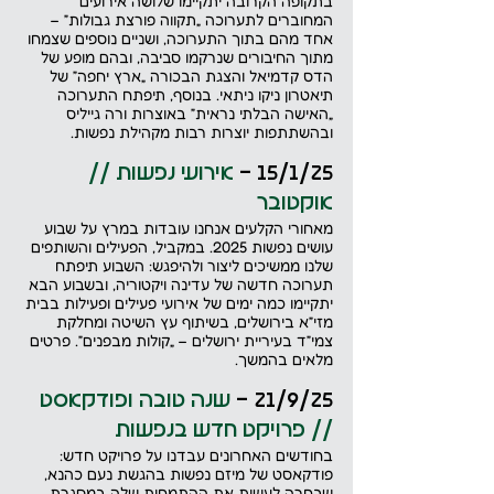
בתקופה הקרובה יתקיימו שלושה אירועים 
המחוברים לתערוכה „תקווה פורצת גבולות” – 
אחד מהם בתוך התערוכה, ושניים נוספים שצמחו 
מתוך החיבורים שנרקמו סביבה, ובהם מופע של 
הדס קדמיאל והצגת הבכורה „ארץ יחפה” של 
תיאטרון ניקו ניתאי. בנוסף, תיפתח התערוכה 
„האישה הבלתי נראית” באוצרות ורה גייליס 
ובהשתתפות יוצרות רבות מקהילת נפשות.
15/1/25 - 
אירועי נפשות // 
אוקטובר
מאחורי הקלעים אנחנו עובדות במרץ על שבוע 
עושים נפשות 2025. במקביל, הפעילים והשותפים 
שלנו ממשיכים ליצור ולהיפגש: השבוע תיפתח 
תערוכה חדשה של עדינה ויקטוריה, ובשבוע הבא 
יתקיימו כמה ימים של אירועי פעילים ופעילות בבית 
מזי״א בירושלים, בשיתוף עץ השיטה ומחלקת 
צמי״ד בעיריית ירושלים – „קולות מבפנים”. פרטים 
מלאים בהמשך.
21/9/25 - 
שנה טובה ופודקאסט 
// פרויקט חדש בנפשות
בחודשים האחרונים עבדנו על פרויקט חדש: 
פודקאסט של מיזם נפשות בהגשת נעם כהנא, 
שבחרה לעשות את ההתמחות שלה במסגרת 