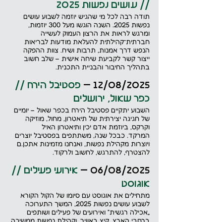
// עושים נפשות 2025
תודה רבה לכל מי שהגיש יוזמה לשבוע עושים 
נפשות 2025. השנה הוגשו מעל 300 יוזמות, 
ומרגש לראות את הרצון העמוק לעשייה 
חברתית־קהילתית להעלאת מודעות לבריאות 
הנפש דרך אמנות, תרבות ושיח. צוות ההפקה 
ייצור קשר לקביעת שיחה אישית – שלב חשוב 
בתהליך החיבור והבניית התכנית.
12/08/2025 – 
פסטיבל הירח // 
כפר שאול, ירושלים
השבוע יתקיים פסטיבל הירח בכפר שאול – יומיים 
של חגיגה יצירתית של תיאטרון, מחול, מוזיקה 
וקרקס, ביוזמת אדם יכין ותיאטרון האיל 
המרקד. כבכל שנה, משתתפים בפסטיבל יוצרים 
ויוצרות מקהילת נפשות, ואנחנו מזמינות אתכן.ם 
להצטרף, להתרגש, לחשוב ולרקוד.
06/08/2025 –
 אירועי פעילים // 
אוגוסט
מתחילים את אוגוסט עם סיומו של הקול הקורא 
לשבוע עושים נפשות 2025, המשך התערוכה 
„אכילה רגשית” ואירועים של פעילים ושותפים 
ברחבי הארץ. קיץ באוויר, וקהילת נפשות ממשיכה 