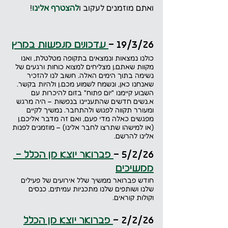
ואתם מוזמנים לעקוב ו
להצטרף אלינו
!
19/3/26 -
עדכונים מנפשות במרץ
כולנו נמצאות ונמצאים בתקופה מטלטלת, ואנו 
מקוות שאתם.ן מצליחים למצוא כוחות ורגעים של 
נשימה בתוך הימים האלה. חשוב לנו להזכיר 
שאנחנו כאן, ונשמח לשמוע מכם.ן ולהיות בקשר. 
השבוע קיימנו "יום פתוח" בזום להיכרות עם 
א.נשים חדשים שהתעניינו בנפשות – היה מרגש 
ומעורר תקווה לפגוש ולהתחבר. נמשיך לקיים 
מפגשים כאלה מדי פעם, ואם זה מדבר אליכם.ן 
(או למישהו שתרצו לחבר אלינו) – מוזמנים לפנות 
אלינו להרשם.
5/2/26 -
 פברואר יוצא מן הכלל - 
ממשיכים
חודש פברואר ממשיך שלל אירועים של פעילים 
שלנו ושותפים שלנו מתכניות עמיתים, כנסים 
וקולות קוראים. 
2/2/26 -
 פברואר יוצא מן הכלל