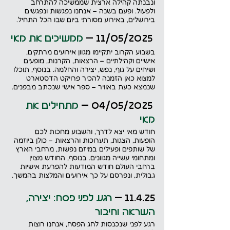
ונבנתה קהילה ארצית שממשיכה להתרחב 
ולפעול. ופעם בשנה – אנחנו נפגשות ונפגשים 
בירושלים, באירוע מסורתי ביום שבו הכל התחיל.
 11/05/2025 – 
ממשיכים את מאי
בשבוע הקרוב יתקיימו מגוון אירועים מרתקים, 
אישיים וקהילתיים – הרצאות, הקרנות, מופעים 
ושיחים על גוף, נפש, יצירה והחלמה. בנוסף, תוכלו 
למצוא כאן הזמנה להכיר פרויקט הדסטארט 
שנמצא כעת באוויר – ספר אישי שנכתב מבפנים.
 04/05/2025 – 
מתחילים את 
מאי
חודש מאי יצא לדרך, והשבוע מחכות לכם 
הופעות, הצגות, תערוכות והרצאות – כולן ביוזמה 
של שותפים ופעילים במיזם נפשות, מרחבי הארץ 
ומתחומי עשייה מגוונים. בנוסף, החודש מצוין 
ברחבי העולם חודש המודעות להפרעת אישיות 
גבולית, ונפרסם על כך אירועים והמלצות בהמשך. 
11.4.25 –
 רגע לפני פסח: יצירה, 
השראה וחיבור
רגע לפני שנכנסות לחג הפסח, אנחנו רוצות 