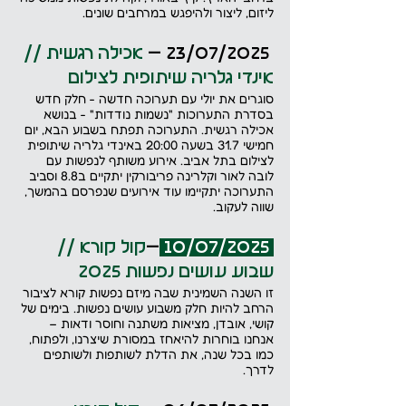
ליזום, ליצור ולהיפגש במרחבים שונים.
 23/07/2025 – 
אכילה רגשית // 
אינדי גלריה שיתופית לצילום
סוגרים את יולי עם תערוכה חדשה - חלק חדש 
בסדרת התערוכות "נשמות נודדות" - בנושא 
אכילה רגשית. התערוכה תפתח בשבוע הבא, יום 
חמישי 31.7 בשעה 20:00 באינדי גלריה שיתופית 
לצילום בתל אביב. אירוע משותף לנפשות עם 
לובה לאור וקלרינה פריבורקין יתקיים ב8.8 וסביב 
התערוכה יתקיימו עוד אירועים שנפרסם בהמשך, 
שווה לעקוב.
 10/07/2025 
–
קול קורא // 
שבוע עושים נפשות 2025
זו השנה השמינית שבה מיזם נפשות קורא לציבור 
הרחב להיות חלק משבוע עושים נפשות. בימים של 
קושי, אובדן, מציאות משתנה וחוסר ודאות – 
אנחנו בוחרות להיאחז במסורת שיצרנו, ולפתוח, 
כמו בכל שנה, את הדלת לשותפות ולשותפים 
לדרך.