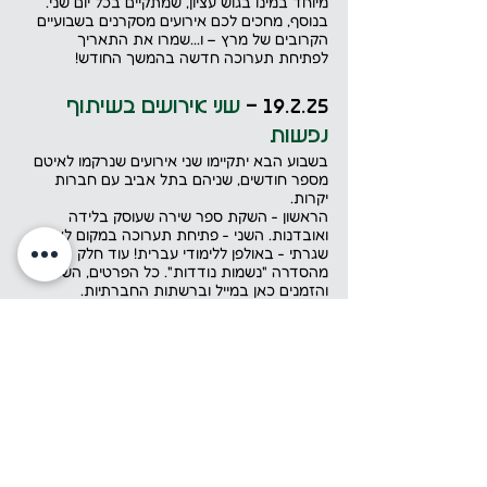
מיוחד במינו בגוש עציון, שמתקיים בכל יום שני. 
בנוסף, מחכים לכם אירועים מסקרנים בשבועיים 
הקרובים של מרץ – ו...שמרו את התאריך 
לפתיחת תערוכה חדשה בהמשך החודש!
19.2.25 - 
שני אירועים בשיתוף 
נפשות
בשבוע הבא יתקיימו שני אירועים שנרקמו לאיטם 
מספר חודשים, שניהם בתל אביב עם חברות 
יקרות.
הראשון - השקת ספר שירה שעוסק בלידה 
ואובדנות. השני - פתיחת תערוכה במקום לא 
שגרתי - באולפן ללימודי עברית! עוד חלק 
מהסדרה "נשמות נודדות". כל הפרטים, השמות 
והזמנים כאן במייל וברשתות החברתיות.
2.2.25 -
מתחילים את פברואר 
פברואר הוא חודש קצר אבל מלא בעשייה. 
השבוע תוכלו למצוא אירועים של נפשות ושל 
פעילינו כמעט בכל יום – משעת סיפור לילדים, 
דרך תערוכות והרצאות, ועד כנס מקצועי 
באוניברסיטה. וגם – פודקאסט חדש עלה לאוויר!
15.1.25 - 
סיכום עושים נפשות 