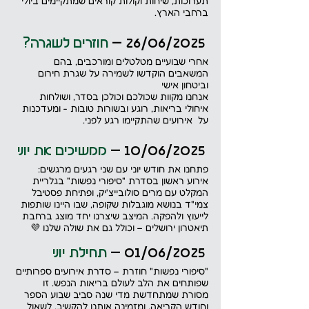
תערוכות, שיחות וקולות קוראים שמתקיימים ביולי 
ברחבי הארץ.
 26/06/2025 – 
חוזרים לשגרה?
אחרי שבועיים מטלטלים ומורכבים, בהם 
המשאבים הוקדשו לשמירה על שגרת חירום 
וביטחון אישי 
אנחנו מקוות שכולכם וכולכן בסדר, ושולחות 
איחולי בריאות, רוגע ובשורות טובות - ומעדכנות 
על  אירועים שהתקיימו רגע לפני. 
 10/06/2025 – 
ממשיכים את יוני
פתחנו את חודש יוני עם שני רגעים מרגשים: 
אירוע ראשון בסדרת "סיפורי נפשות" בגלריית 
המקלט עם מרים סולובייצ'יק, ופתיחת פסטיבל 
צמי"ד בנושא מוגבלות שקופה, שבו היינו שותפות 
לייעוץ ולהפקה. המיצב שיצרנו יחד מוצג ברחבת 
תיאטרון ירושלים – וכולל גם את שולה שלנו 💜
 01/06/2025 – 
תחילת יוני
"סיפורי נפשות" חוזרת – סדרת אירועים ספרותיים 
שפותחים את הלב לעולם בריאות הנפש. זו 
מסורת שמתחדשת מדי שנה סביב שבוע הספר 
וחודש הקריאה, ומזמינה אותנו להקשיב, לשאול 