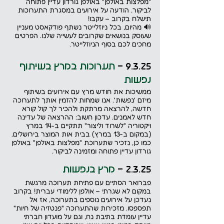
"מפלצות באולפן" באולפן גורדון עדיין פתוחה 
לביקור. הודעה על אירועים במסגרת התערוכות 
תישלח בקרוב – עקבו! 
🔊 מהיום, בכל ניוזלייטר נשתף פודקאסט מעניין 
שעוסק בנושאים שקרובים לעשייה שלנו. הפרטים 
מחכים לכם בסוף הניוזלייטר.
9.3.25 - 
תערוכות במרץ בשיתוף 
נפשות 
ממשיכות את חודש מרץ עם אירועים בשיתוף 
מיזם 'נפשות'. אנו שמחות להזמין אותך לתערוכה 
חדשה, להרצאה מרתקת ולהכיר לך קול קורא 
חדש לאמנים. עדכון חשוב: ההרצאה של עדינה 
ויקטוריה "לשרוד וליצור" תתקיים ב-14 במרץ 
(במקום ב-13 במרץ) בבית אות המוצר בירושלים. 
כמו כן, נזכיר שתערוכת "מפלצות באולפן" באולפן 
גורדון עדיין פתוחה ומזמינה לביקור.
2.3.25 -
 מרץ בנפשות
פברואר הסתיים עם פתיחת תערוכה מרגשת 
במקום לא שגרתי – אולפן ללימודי עברית! בקרוב 
נעדכן על אירועים נוספים בתערוכה, אז אל 
תפספסו. מזכירות שהתערוכה "פנטזיה של חיות" 
עדיין עומדת בתיבת נח, וגם על מועדון חברתי 