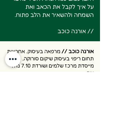
על איך לקבל את הכאב ואת
השמחה ולהשאיר את הלב פתוח.
// אורנה כוכב
אורנה כוכב //
מרפאה בעיסוק. אחראית
תחום ריפוי בעיסוק שיקום סורוקה,
מייסדת מרכז שלמים ושורדת 7.10 נחל
עוז.
דורון שרף //
מרפאה בעיסוק ומאיירת-
עוסקת בנפש האדם, רגשות ומחשבות.
אינסטגרם
מכון שלמים //
‘שלמים’ הינו מרכז טיפולי
המתמחה במתן טיפולי ריפוי בעיסוק
למבוגרים (18+). אנחנו עוזרים לאנשים
לחיות את החיים שהם רוצים, לצד קשיים