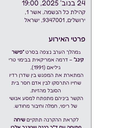
24 בנוב׳ 2025, 19:00
קהילת כל הנשמה, אשר 1,
ירושלים, 9347001, ישראל
פרטי האירוע
מהלך הערב נצפה בסרט 
“פישר 
ב
קינג”
 – דרמה אמריקאית בבימוי טרי 
גיליאם (1991),
המתארת את המפגש בין שדרן רדיו 
שחייו התרסקו לבין אדם חסר בית 
הסובל מהזיות.
הקשר ביניהם מתפתח למסע אנושי 
של ריפוי, חמלה וחיבור מחודש.
לקראת ההקרנה תתקיים 
שיחה 
פתוחה עם ד"ר רננה שטנגר אלרן
,