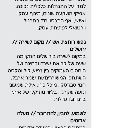
למדו על התנהלות כלכלית נכונה,
אפיקי השקעה שונים, מינוף עסקי
ואישי, ואף התנסו יחד בתרגול
וירטואלי לפתיחת עסק.
נפש רוחצת אש // מקום לשירה //
ירושלים
במקום לשירה בירושלים התקיימה
שעה של קריאת שירה ובחינה של
היחסים העמוקים בין נפש, קול וטקסט.
השתתפו המשוררים/ות עומר ארבל,
חמי טברסקי, מיכל כהן, אילת שמעוני
ונועה שקרג'י, בליווי מוזיקלי של איתי
בן־נון וג'ו טיילור.
לשמוע, להבין, להתחבר // מעלה
אדומים
במתנ"ס הראשי במעלה אדומים