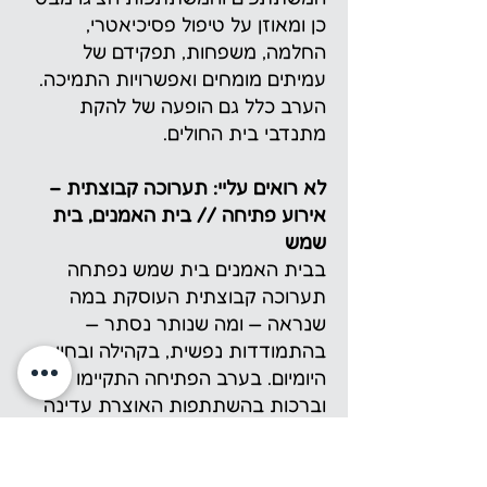
כן ומאוזן על טיפול פסיכיאטרי,
החלמה, משפחות, תפקידם של
עמיתים מומחים ואפשרויות התמיכה.
הערב כלל גם הופעה של להקת
מתנדבי בית החולים.
לא רואים עליי: תערוכה קבוצתית –
אירוע פתיחה // בית האמנים, בית
שמש
בבית האמנים בית שמש נפתחה
תערוכה קבוצתית העוסקת במה
שנראה — ומה שנותר נסתר —
בהתמודדות נפשית, בקהילה ובחיי
היומיום. בערב הפתיחה התקיימו שיח
וברכות בהשתתפות האוצרת עדינה
ויקטוריה, הרב יוני רוזנצוויג
ומשתתפי.ות התערוכה. עשרות אמנים
ואמניות הציגו יצירות המעניקות מבט