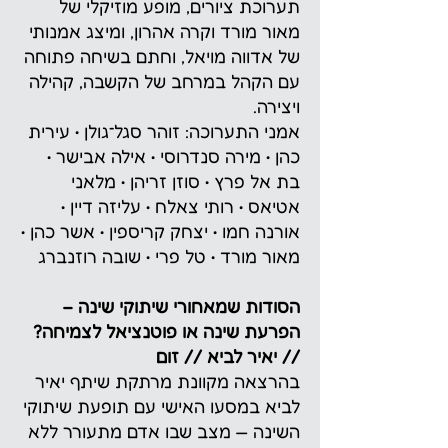
תערוכת ציורים, מופע מוזיקלי של
מאור מורד וקרה אהרון, ומיצג אמנותי
של אדווה מויאל, וחתם בשיחה פתוחה
עם הקהל במרחב של הקשבה, קהילה
ויצירה.
אמני התערוכה: זוהר סגל־גולן • עירית
כהן • מירה סנדרוסי • אילה אבישר •
בת אל פרץ • סוזן זריהן • מלאני
אטיאס • רותי צאלח • עליזה דיין •
אורנה חמו • יצחק קריספין • אשר כהן •
מאור מורד • טל פרי • שובה רוזנברג
הסודות שמאחורי שיתוקי שינה –
הפרעת שינה או פוטנציאל לצמיחה?
// יאיר לביא // זום
בהרצאה מקוונת מרתקת שיתף יאיר
לביא במסעו האישי עם תופעת שיתוקי
השינה — מצב שבו אדם מתעורר ללא