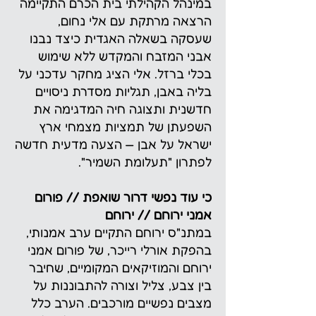
במינהל הקהילתי בית הכרם התקיימה
הרצאה מרתקת עם אלי נחום,
שעסקה בשאלה האגדית כיצד נבנו
אבני המזבח והמקדש ללא שימוש
בכלי ברזל. אלי הציג מחקר עדכני על
בליה באבן, תגליות מסדרת ניסויים
חדשנית ותצוגה חיה המדגימה את
השפעתן של תמציות מצמחי ארץ
ישראל על אבן — הצעה מדעית חדשה
לפתרון "תעלומת השמיר".
כי עוד נפשי דרור שואפת // פורום
אמני ירוחם // ירוחם
במתנ"ס ירוחם התקיים ערב אמנותי,
בהפקת אורלי רייכר, של פורום אמני
ירוחם והמוזיקאים המקומיים, שחיבר
בין צבע, צליל וצורה להתבוננות על
מצבים נפשיים מורכבים. הערב כלל