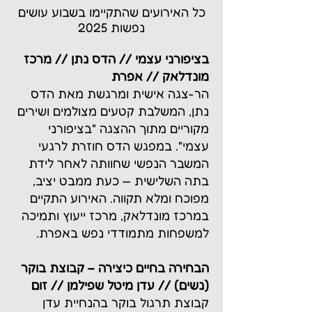
כל האירועים שהתקיימו בשבוע עושים
נפשות 2025
בציפורני עצמי // הדס נתן // מרכז
מונדלאק // אפרת
הר-צגה אישית ומרגשת מאת הדס
נתן, המשלבת קטעים מצולמים ושירים
מקוריים מתוך ההצגה "בציפורני
עצמי". במפגש הדס חוזרת לרגעי
המשבר הנפשי שחוותה לאחר לידת
בתה השלישית — כעת ממבט יציב,
מפוכח ומלא תקווה. האירוע התקיים
במרכז מונדלאק, מרכז ייעוץ ותמיכה
למשפחות מתמודדי נפש באפרת.
הבחירה בחיים כיצירה – קבוצת בוקר
(נשים) // עדן מיטל שפילמן // זום
קבוצת תרגול בוקר בהנחיית עדן