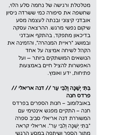
מטלטלת ורגישה של נחמה סלע הלוי,
שחשפה את סיפורה כמי ששרדה ניסיון
אובדני קיצוני ובנתה לעצמה מסע
שיקום נפשי מרגש. ההרצאה עסקה
בדיכאון מתפקד, בהתקף אובדני
ובמושג "ראיית המנהרה", והזמינה את
הקהל לשיחה אמיצה על אחד
הנושאים המושתקים ביותר — ועל
האפשרות להציל חיים באמצעות
פתיחות, ידע ואומץ.
בִּתִּי יְשֵׁנָה וְלִבִּי עֵר // דנה אריאלי //
פרדס חנה
באובלומוב – חנות הספרים בפרדס
חנה – התקיים מפגש אינטימי עם
המשוררת דנה אריאלי סביב ספרה
"בִּתִּי יְשֵׁנָה וְלִבִּי עֵר". אריאלי קראה
מתוך הספר ושיתפה במסע הרגשי