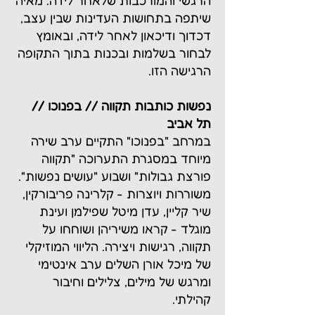
הרגשי והמורכבות שלאחר לידה. מאיה
שיתפה בתחושות העדינות שבין עצב,
דכדוך ודיכאון לאחר לידה, ובאומץ
לבחור בשלמות ובכנות בתוך התקופה
הרגישה הזו.
נפשות כותבות תקווה // בפנוכו //
תל אביב
במרחב "בפנוכו" התקיים ערב שירה
מיוחד במסגרת התערוכה "תקווה
פורצת גבולות" ושבוע "עושים נפשות".
משוררות ויוצרות - קלרינה פריבורקין,
שיר קליין, עדן מיטל שפילמן ועינת
מוגלד - קראו משיריהן ושוחחו על
תקווה, רגישות ויצירה. הליווי המוזיקלי
של מיכל אורן השלים ערב אינטימי
ומרגש של מילים, צלילים וחיבור
קהילתי.