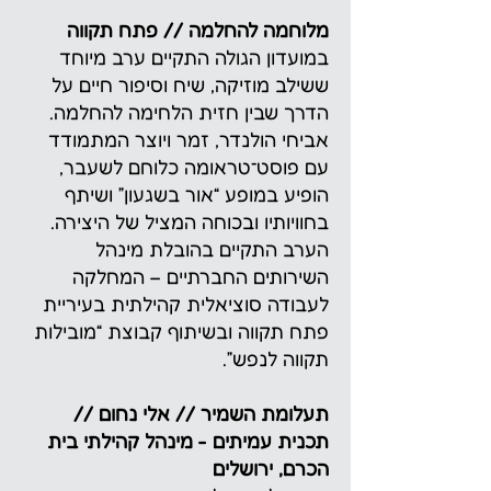
מלוחמה להחלמה // פתח תקווה
במועדון הגולה התקיים ערב מיוחד
ששילב מוזיקה, שיח וסיפור חיים על
הדרך שבין חזית הלחימה להחלמה.
אביחי הולנדר, זמר ויוצר המתמודד
עם פוסט־טראומה כלוחם לשעבר,
הופיע במופע “אור בשגעון” ושיתף
בחוויותיו ובכוחה המציל של היצירה.
הערב התקיים בהובלת מינהל
השירותים החברתיים – המחלקה
לעבודה סוציאלית קהילתית בעיריית
פתח תקווה ובשיתוף קבוצת “מובילות
תקווה לנפש”.
תעלומת השמיר // אלי נחום //
תכנית עמיתים - מינהל קהילתי בית
הכרם, ירושלים