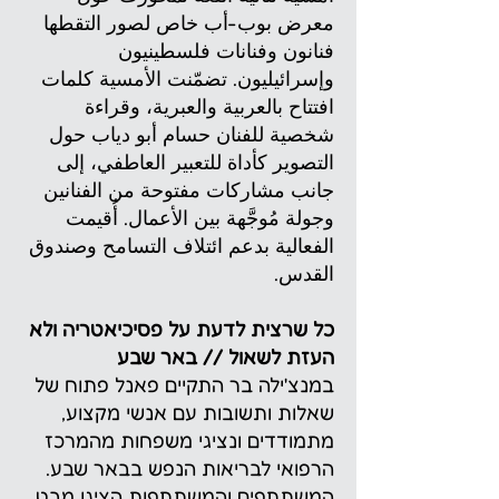
معرض بوب-أب خاص لصور التقطها
فنانون وفنانات فلسطينيون
وإسرائيليون. تضمّنت الأمسية كلمات
افتتاح بالعربية والعبرية، وقراءة
شخصية للفنان حسام أبو دياب حول
التصوير كأداة للتعبير العاطفي، إلى
جانب مشاركات مفتوحة من الفنانين
وجولة مُوجَّهة بين الأعمال. أُقيمت
الفعالية بدعم ائتلاف التسامح وصندوق
القدس.
כל שרצית לדעת על פסיכיאטריה ולא
העזת לשאול // באר שבע
במנצ'ילה בר התקיים פאנל פתוח של
שאלות ותשובות עם אנשי מקצוע,
מתמודדים ונציגי משפחות מהמרכז
הרפואי לבריאות הנפש בבאר שבע.
המשתתפים והמשתתפות הציגו מבט