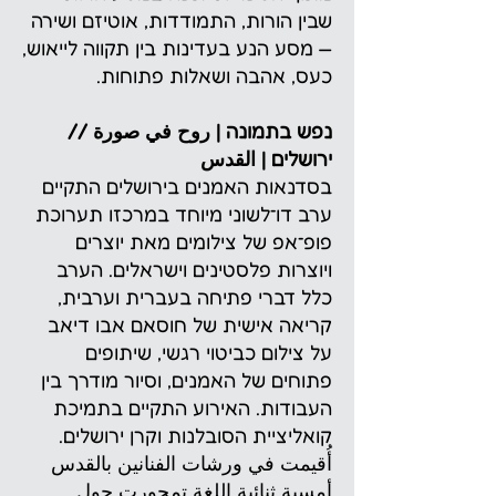
שבין הורות, התמודדות, אוטיזם ושירה
— מסע הנע בעדינות בין תקווה לייאוש,
כעס, אהבה ושאלות פתוחות.
נפש בתמונה | روح في صورة //
ירושלים | القدس
בסדנאות האמנים בירושלים התקיים
ערב דו־לשוני מיוחד במרכזו תערוכת
פופ־אפ של צילומים מאת יוצרים
ויוצרות פלסטינים וישראלים. הערב
כלל דברי פתיחה בעברית וערבית,
קריאה אישית של חוסאם אבו דיאב
על צילום כביטוי רגשי, שיתופים
פתוחים של האמנים, וסיור מודרך בין
העבודות. האירוע התקיים בתמיכת
קואליציית הסובלנות וקרן ירושלים.
أُقيمت في ورشات الفنانين بالقدس
أمسية ثنائية اللغة تمحورت حول