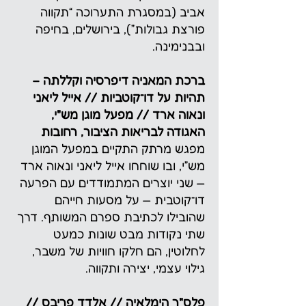
אביב (במסגרת התערוכה “תקווה
פורצת גבולות”), בירושלים, בחיפה
ובבנימינה.
ברכת המאניה דיפרסיה וקללתה –
תהיות על דו־קוטביות // אייל ליאני
ונאוה ארד // מפעל מוגן מש"י,
האגודה לבריאות הציבור, רחובות
מפגש מרתק התקיים במפעל המוגן
מש״י, ובו שוחחו אייל ליאני ונאוה ארד
— שני יוצרים המתמודדים עם הפרעה
דו־קוטבית — על מסעות חייהם
שהובילו לכתיבת ספרם המשותף. דרך
שתי נקודות מבט שונות כמעט
לחלוטין, הם חלקו חוויות של משבר,
גילוי עצמי, יצירה ותקווה.
פלס"ר הימלאיה // אלדד פריבס //