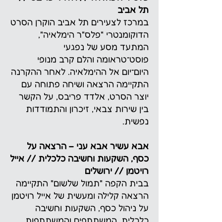
תל אביב
במרכז לצעירים תל אביב הוקרן הסרט
הדוקומנטרי "פלס"ר הימלאיה",
המתעד מסע של נפגעי
פוסט־טראומה והלם קרב מנופי
היום־יום אל ההימלאיה. לאחר ההקרנה
התקיימה הרצאה ושיחה פתוחה עם
יוצר הסרט, אלדד פריבס, על הקשר
בין שירות צבאי, זיכרון והתמודדות
נפשית.
אבא עשיר אבא עני – הרצאה על
כסף, השקעות וחשיבה כלכלית // אייל
רויטמן // ירושלים
בבית הקפה "תמול שלשום" התקיימה
הרצאה קלילה ומעשית של אייל רויטמן
על ניהול כסף, השקעות וחשיבה
כלכלית. המשתתפים והמשתתפות