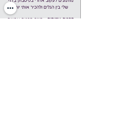
מוזמנים לעקוב אחרי בפיסבוק בדף 
שלי 
בין הגלים
 ולהכיר אותי יותר
תכנית עמיתים
 - הינה תכנית ארצית 
של החברה למתנ"סים ומשרד 
הבריאות הפועלת 
לקידום, שיקום והחלמה של אנשים 
המתמודדים עם מגבלה נפשית, 
באמצעות השתלבות בפעילויות פנאי 
וחברה הפתוחות לקהל הרחב.
https://www.amitim.org.il/bogrimc
opy
האירוע הוא חלק מ
שבוע עושים 
נפשות
 פסטיבל חברתי-קהילתי, בו 