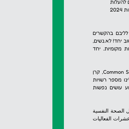
 להעלות 
מודעות ולהפחית סטיגמה על תחום בריאות הנפש במרחב הציבורי. שבוע עושים נפשות 2024 
את האירועים יזמו נשים ואנשים שתחום בריאות הנפש והחיבור לאמנות קרובים לליבם בהקשרים 
שונים. כולן.ם חברו יחד, ברוח של סולידריות חברתית, תחושת שליחות ורצון לעשות טוב יחד! לא.נשים, 
חברו גם ארגונים ומוסדות תרבות, קהילה ובריאות הנפש, רשויות עירוניות ומועצות מקומיות. יחד 
פסטיבל שבוע עושים נפשות מתאפשר תודות לתמיכה המתמשכת של Common Sense Fund, קרן 
ירושלים וקרן  לזלי נ. טאובר, וכחלק מעמותת בר קיימא לתרבות. כמו כן חברו אלינו מספר רשויות 
וארגונים אשר תודות לשותפות והתמיכה המשמעותית שלהן, יתקיימו אירועי שבוע עושים נפשות 
أسبوع من الفعاليات الثقافية، الفنية والحوارات التي هدفت إلى رفع الوعي في مجال الصحة النفسية 
في الحيّز العام. هذا العام، أقيم أسبوع "نِفشوت" بين التواريخ 1.12-7.12.24، وشمل عشرات الفعاليات 