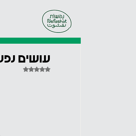
בי
עושים נפשות 
דירוג של NaN מתוך 5 כוכבים