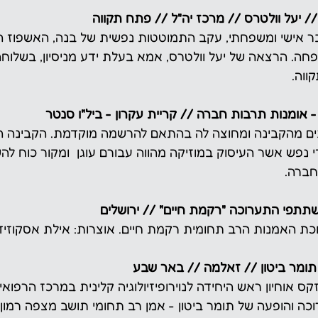
/ יעל וולטרס // מרכז יה"ל // פתח תקווה
ר אישי ומשפחתי, עקב התמוטטות נפשית של בנה, האשפוז ה
ה. הרצאה של יעל וולטרס, אמא בעלת ידע מניסיון, בשלוחה
ווה.
 אומנות תרבות חברה // קריית עקרון - ביל"ו סנטר
ים מהקבינה ומחוצה לה בהתאם להרשמה מוקדמת. הקבינה ה
 נפש אשר העיסוק במוזיקה מהווה עבורם עוגן  ומקור כוח לה
חברה.
שתתפי התערוכה "רקמת חיים" // ירושלים
כת האמנות הרב תחומית רקמת חיים. אוצרות: אילת אסקוזידו
 תומר ביטון // זאלמה // באר שבע
 אוחיון ראש היחידה לנוירופיזיולוגיה קלינית במרכז הרפואי
ה והופעה של תומר ביטון - אמן רב תחומי תושב מצפה רמון.