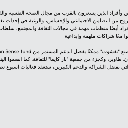
اص وأفراد الذين يسعرون بالقرب من مجال الصحة النفسية وال
روح من التضامن الاجتماعي والإحساس، والرغبة في إحداث تغيير
فراد أيضًا منظمات مهمة في مجالات الثقافة والمجتمع، سلطات 
 معًا شراكات ملهمة وإبداعية.
طاوبر، وكجزء من جمعية "بار كايما" للثقافة. كما انضموا الين
تي بفضل الشراكة والدعم الكبيرين، ستعقد فعاليات اسبوع ن