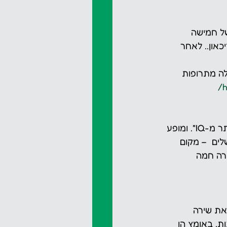
ף את סיפוריהם של חמישה 
און.. לאחר 
ה מתרופות 
h
שתי הרצאות בערב אחד - הרצאתו של אייל רויטמן - "אינטליגנציה רגשית חשובה יותר מ-IQ". ומופע 
לים  – מקום 
רה חמה 
את שירה 
ת, באומץ הן 