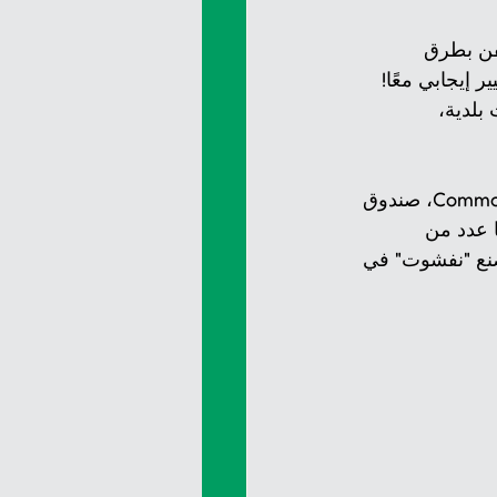
فن بطرق 
 إيجابي معًا! 
بلدية، 
اصبح مهرجان أسبوع نصنع "نفشوت" ممكنًا بفضل الدعم المستمر من Common Sense fund، صندوق 
ا عدد من 
صنع "نفشوت" في 