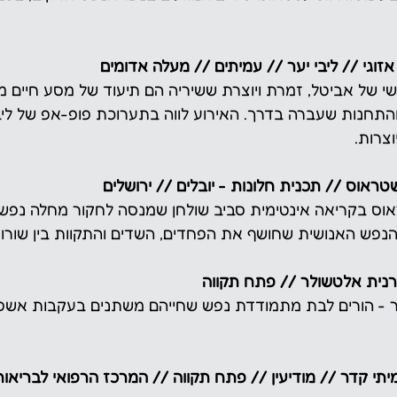
אזוגי // ליבי יער // עמיתים // מעלה אדומים
ישי של אביטל, זמרת ויוצרת ששיריה הם תיעוד של מסע חיים 
התחנות שעברה בדרך. האירוע לווה בתערוכת פופ-אפ של ליבי 
צרות.
ראוס // תכנית חלונות - יובלים // ירושלים
אוס בקריאה אינטימית סביב שולחן שמנסה לחקור מחלה נפשי
הנפש האנושית שחושף את הפחדים, השדים והתקוות בין שורו
ורנית אלטשולר // פתח תקווה
ר - הורים לבת מתמודדת נפש שחייהם משתנים בעקבות אשפו
יתי קדר // מודיעין // פתח תקווה // המרכז הרפואי לבריאו