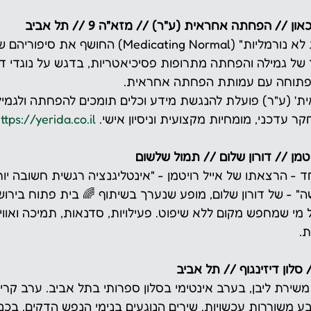
 // הפחתה אחראית (ע"ר) // מזא"ה 9 // תל אביב
הקרנת הסרט "תרופות לא נורמליות" (Medicating Normal) החוש
של גמילה והפחתה מתרופות פסיכיאטריות, בדגש על נוגדי דיכ
פתוחה עם עמותת הפחתה אחראית.
' (ע"ר) פועלת להנגשת מידע וכלים תומכים להפחתה ולגמיל
ר עדכני, מומחיות מקצועית וניסיון אישי. 
ttps://yerida.co.il/
יטמן // דורון שלום // תמול שלשום
שה" - של דורון שלום, מופע שנערך בשיתוף 🌈 בית פתוח בירוש
מי שמחפש מקום ללא שיפוט. פעילויות, סדנאות, תמיכה ואווי
.
סלון דיזינגוף // תל אביב
שירת ליבן, בערב אינטימי בסלון ספרותי בתל אביב. ערב קרי
משוררות עכשויות. שירים הנוגעים בנימי הנפש הדקים, בכנו