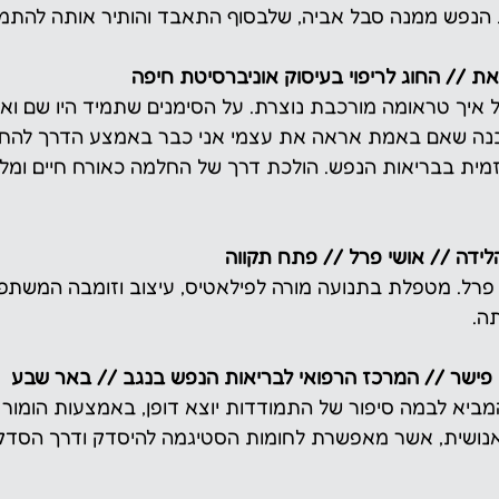
נפש ממנה סבל אביה, שלבסוף התאבד והותיר אותה להתמוד
יאת // החוג לריפוי בעיסוק אוניברסיטת חיפה​
איך טראומה מורכבת נוצרת. על הסימנים שתמיד היו שם וא
נה שאם באמת אראה את עצמי אני כבר באמצע הדרך להחלמה
זמית בבריאות הנפש. הולכת דרך של החלמה כאורח חיים ומלו
לידה // אושי פרל // פתח תקווה
 פרל. מטפלת בתנועה מורה לפילאטיס, עיצוב וזומבה המשתפת
ה.
 פישר // המרכז הרפואי לבריאות הנפש בנגב // באר שבע
ביא לבמה סיפור של התמודדות יוצא דופן, באמצעות הומור ו
אנושית, אשר מאפשרת לחומות הסטיגמה להיסדק ודרך הסדקי