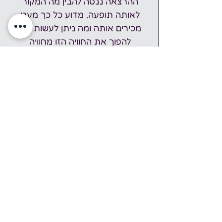
ההרצאה ננסה להבין מה המקור 
לאותה תופעה, מדוע כל כך מעט 
מכירים אותה ומה ניתן לעשות כדי 
להפוך את החוויה הזו מחוויה 
טראומתית לחוויה מצמיחה.
יאיר לביא
 – חבר בחברה הישראלית 
לחקר השינה, פסיכותרפיסט, מומחה 
לשיתוקי שינה ומחבר הספר 'צללי 
הלילה – המדריך המלא לשיתוקי 
שינה'. >> 
יאיר לביא בפייסבוק
שבוע עושים נפשות
 - פסטיבל חברתי-קהילתי בו 
מתקיימים אירועי תרבות ואמנות בכל רחבי 
הארץ המייצרים מפגש אנושי במרחב הציבורי, 
להכרות של הציבור הרחב עם תחום בריאות 