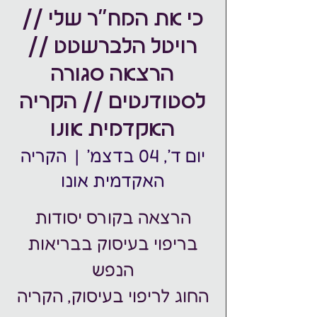
כי את המח"ר שלי //
רויטל הלברשטט //
הרצאה סגורה
לסטודנטים // הקריה
האקדמית אונו
יום ד׳, 04 בדצמ׳
  |  
הקריה
האקדמית אונו
הרצאה בקורס יסודות
בריפוי בעיסוק בבריאות
החוג לריפוי בעיסוק, הקריה