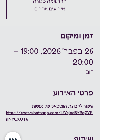
ההרשמה סגורה
אירועים אחרים
זמן ומיקום
26 בפבר׳ 2026, 19:00 –
20:00
זום
פרטי האירוע
קישור לקבוצת הווטסאפ של נפשות
https://chat.whatsapp.com/IJYqIdd5Y9q2YF
nNYCXUT6
שיתוף