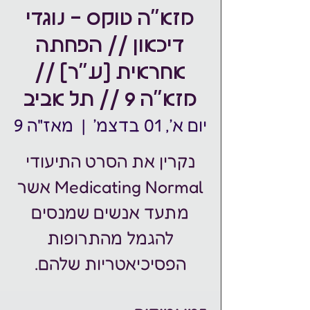
מזא"ה טוקס - נוגדי
דיכאון // הפחתה
אחראית (ע"ר) //
מזא"ה 9 // תל אביב
יום א׳, 01 בדצמ׳
  |  
מאז"ה 9
נקרין את הסרט התיעודי
Medicating Normal אשר
מתעד אנשים שמנסים
להגמל מהתרופות
הפסיכיאטריות שלהם.