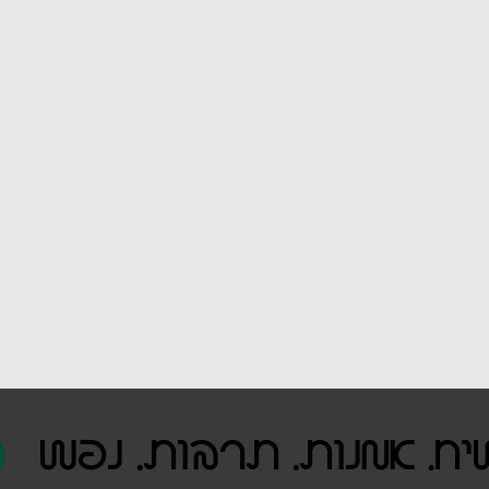
יח. אמנות. תרבות. נפש