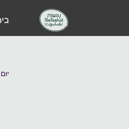
בי
ש
יום א׳, 