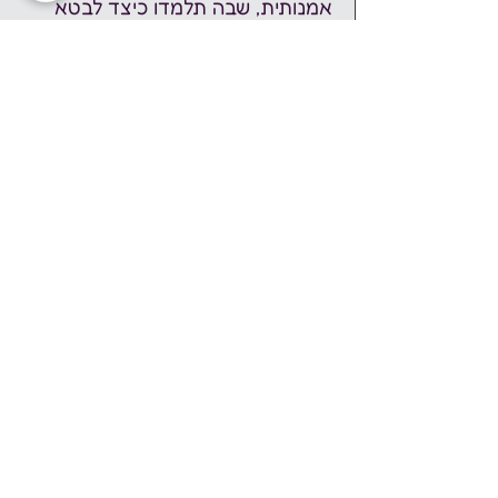
אמנותית, שבה תלמדו כיצד לבטא 
את עצמכם באמנות בעזרת דף ועט 
בלבד!  
שפה
:  
- ההרצאה הראשונה באנגלית  
- ההרצאה השנייה בעברית  
כניסה חופשית – בהרשמה מראש:  
הרשמה בקישור: 
https://docs.google.com/forms/d/
e/1FAIpQLScX-
7JcfrEufEhwiOq_BJhKVoBqq7T4v
rCjHt_W_VBv6hCENg/viewform?
usp=sharing
✨ נשמח לראותכם!  
יאנה וולקוב ועדינה ויקטוריה