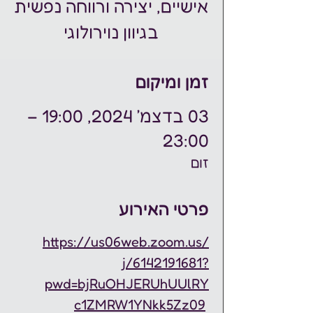
אישיים, יצירה ורווחה נפשית
בגיוון נוירולוגי
זמן ומיקום
03 בדצמ׳ 2024, 19:00 –
23:00
זום
פרטי האירוע
https://us06web.zoom.us/
j/6142191681?
pwd=bjRuOHJERUhUUlRY
c1ZMRW1YNkk5Zz09