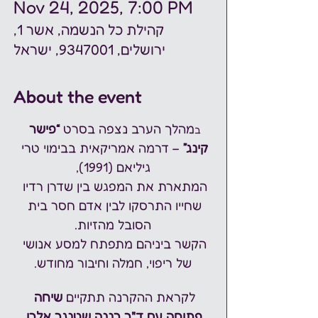
Nov 24, 2025, 7:00 PM
קהילת כל הנשמה, אשר 1,
ירושלים, 9347001, ישראל
About the event
מהלך הערב נצפה בסרט 
“פישר 
ב
קינג”
 – דרמה אמריקאית בבימוי טרי 
גיליאם (1991),
המתארת את המפגש בין שדרן רדיו 
שחייו התרסקו לבין אדם חסר בית 
הסובל מהזיות.
הקשר ביניהם מתפתח למסע אנושי 
של ריפוי, חמלה וחיבור מחודש.
לקראת ההקרנה תתקיים 
שיחה 
פתוחה עם ד"ר רננה שטנגר אלרן
,