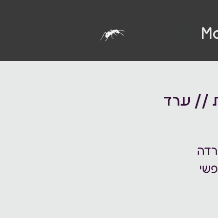
M
ת // ערד
רדה
פשי