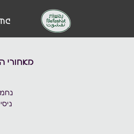
me
מאחורי הח
נחמה
ניסי