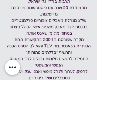
תרבות ברדיו גלי ישראל. 
מתמודדת 20 שנה עם פוסטראומה מורכבת 
מדופלמת. 
של״ג מנהלת מאבקים ציבוריים פרלמנטריים 
בכנסת לצד מאבק משפטי אישי הכולל ניצחון 
במחוזי מול מי שאנס אותה. 
מקרה שפורסם ב 2004 בתקשורת תחת 
הכותרת הנאנסת מה TLV והוא לב הסרט הכנה 
והחשוף ״בדלתיים פתוחות״ 
התמידה להגשים חלומות גדולים לצד המאבק 
הנפשי והמשפטי 
להפיק, לערוך ולנהל מופעי ואמני ענק, ועידות, 
פסטיבלים ושידורים חיים. 
של״ג מסייעת למתמודדי נפש במיצוי זכויות 
ומתנדבת למען הלומי קרב. 
יחד עם הלומי קרב הקימה בשבעה לאוקטובר 
חמ״ל שהפך לסטארט אפ בתחום הדיפנס טק 
ומפתחת את מערכת כיפת הברזל לרשתות 
החברתיות. 
בהרצאה תדגים את המדריך לזיהוי PTSD 
באמצעות המחזת כלים פרקטיים לשיפור איכות 
החיים. 