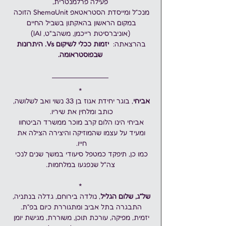
פעילה פרלמנטרית,
מנכ״ל ומייסדת הסטראטאפ ShemaUnit הזוכה 
במקום הראשון בהאקתון בשביל החיים 
(אוניברסיטת רייכמן, משהב"ט, IAI)
בהרצאתה:  
יזמות ככלי לשיקום Vs. היתרונות 
שבפוסטראומה.
*
אביחי
, בוגר יחידת אגוז בן 33 נשוי ואב לשלושה, 
כותב ומלחין את שיריו. 
אביחי הינו הלום קרב מוכר ממשרד הביטחוו 
ומעיד על עצמו שהמוזיקה והיצירה הצילה את 
חייו. 
כמו כן, תיפקד כמטפל סיעודי במשך שנים לנכי 
צה"ל שנפגעו במלחמות.
*
של״ג, שלום הגליל
, נולדה בירוחם, גדלה בנתניה, 
התבגרה בתל אביב ומתגוררת כיום בפ״ת. 
יזמית, מפיקה, עורכת תוכן, משוררת, מגישת יומן 