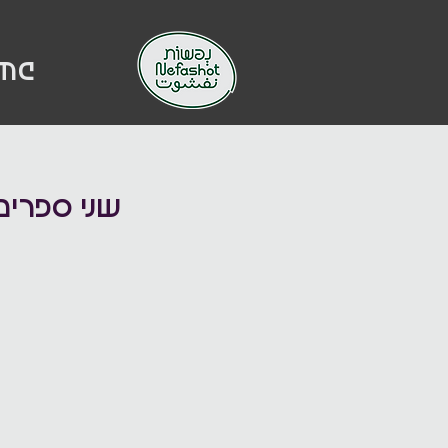
me
שני ספרים