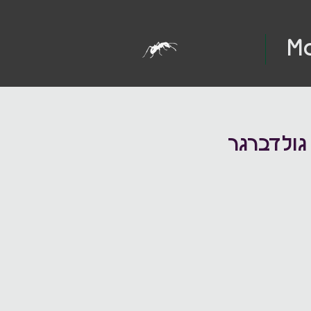
M
גולדברגר