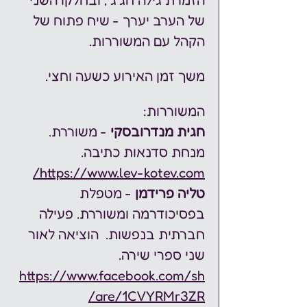
הזמרת גילה חג'ג', ובחלקו השני 
של הערב יערך - שיח פתוח של 
הקהל עם המשוררות. 
משך זמן האירוע כשעה וחצי.
המשוררות: 
חגית מנדרובסקי
 - משוררת. 
מנחת סדנאות כתיבה.   
https://www.lev-kotev.com/
טליה פרידמן 
- מטפלת 
בפסיכודרמה ומשוררת. פעילה 
חברתית בנפשות.  הוציאה לאור 
שני ספרי שירה. 
https://www.facebook.com/sh
are/1CVYRMr3ZR/