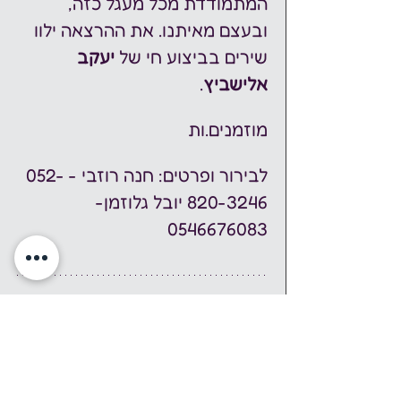
המתמודדת מכל מעגל כזה, 
ובעצם מאיתנו. את ההרצאה ילוו 
שירים בביצוע חי של 
יעקב 
אלישביץ
.
מוזמנים.ות
לבירור ופרטים: חנה רוזבי - ⁦052-
820-3246⁩ יובל גלוזמן- 
0546676083
אירוע זה הוא חלק משבוע עושים 
נפשות, בו מתקיימים עשרות 
אירועים ברחבי הארץ, ביוזמת 
מיזם נפשות. מיזם נפשות הוא 