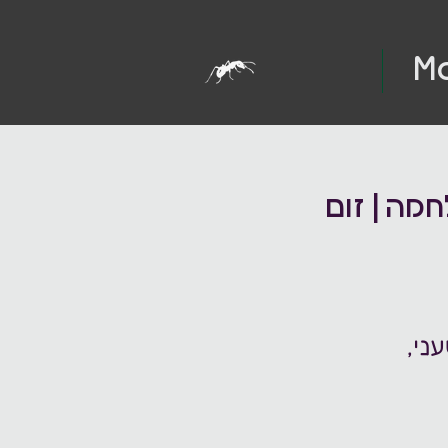
M
מה | זום
ני,