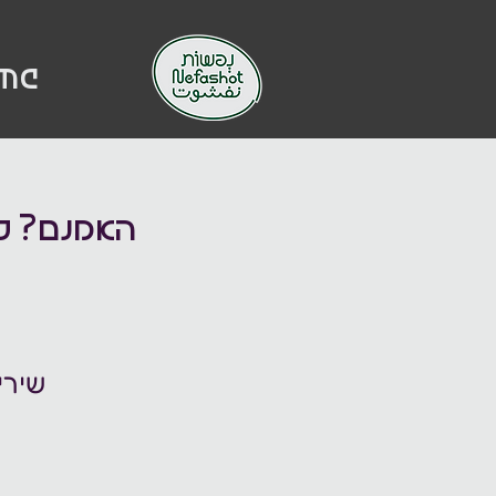
me
האמנם? קר
שירי