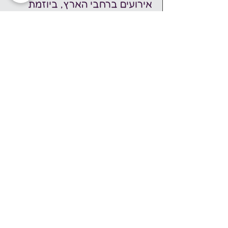
אירועים ברחבי הארץ, ביוזמת 
מיזם נפשות. מיזם נפשות הוא 
מיזם חברתי להעלאת מודעות 
לבריאות הנפש באמצעות אירועי 
תרבות, אמנות ושיח במרחב 
הציבורי. השנה, שבוע עושים 
נפשות יתקיים בתאריכים 1-7 
לדצמבר 2024.