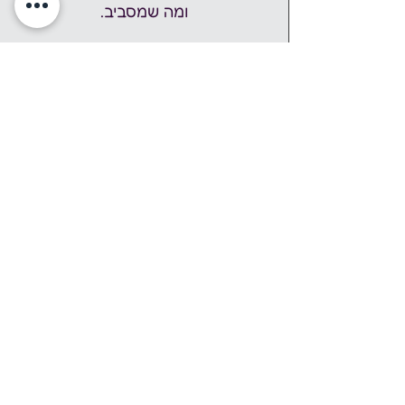
ומה שמסביב.
אבירם אור איתן
, זמר יוצר ומתמודד 
נפש מקצרין, מתנדב בעמותות 
בתחום.
 פרטים נוספים וקטעים מהמופע 
באתר: 
aviram.work/show
Share this event