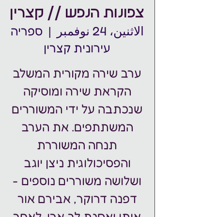
צפונות הנפש // קצרין
الاثنين، 24 نوفمبر
  |  
ספריה
עירונית קצרין
ערב שירה מקורית המשלב
הקראת שירה ומוסיקה
שנכתבה על ידי המשוררים
המשתתפים. את הערב
תנחה המשוררת
והפסיכולוגית ניצן יוגב
ושלושה משוררים נוספים -
דפנה דרוקר, אבירם אור
איתן ואסנת לב ארי. לאחר