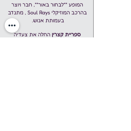
המופע ""לבחור באור"", חבר ויוצר 
בהרכב המוזיקלי Soul Rays , מתנדב 
בעמותת אנוש.  
ספריית קצרין
 החלה את צעדיה 
הראשונים באוקטובר 1978, כשנה 
לאחר תחילת האכלוס בישוב החדש. 
עם הזמן התרחבה הספרייה, קיבלה 
תקציבים ובספטמבר 1986 עברה 
למשכנה החדש והקבוע. ב1992 
זכתה הספרייה בפרס:"הספרייה 
המצטיינת". כיום ספרית קצרין נותנת 
שירות לתושבי קצרין והישובים 
הסמוכים לה ברמת הגולן. הספרייה 
זוכה לתמיכה רבה מן הרשות 
המקומית וממדור הספריות. >>
 אתר 
הספריה