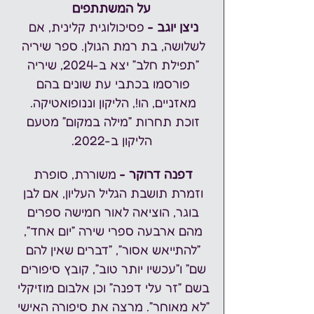
על המשתתפים
ניצן יוגב -
 פסיכולוגית קלינית, אם 
לשלושה, בת רמת הגולן. ספר שיריה 
״
תפילת חלב
״ יצא ב-2024, שיריה 
פורסמו בכתבי עת שונים בהם 
מאזניים, הו!, הליקון וננופואטיקה. 
זוכת תחרות ״מילה במקום״ מטעם 
הליקון ב-2022.
דפנה דרוקר -
 משוררת, סופרת 
וזמרת תושבת הגליל העליון, אם לבן 
בוגר, הוציאה לאור חמישה ספרים 
מהם ארבעה ספרי שירה ״יום אחד״, 
״להתייאש אסור״, ״דברים שאין להם 
שם״ ו״עכשיו יותר טוב״, קובץ סיפורים 
בשם ״זר עלי דפנה״ וכן אלבום מוזיקלי 
״לא מאוחר”. מרצה את סיפורה האישי 