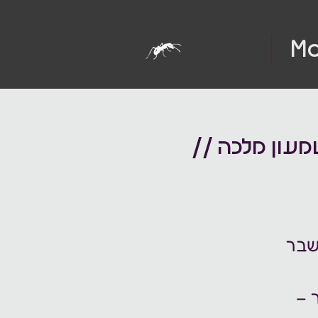
Mo
מעון מלכה //
שבר
 –