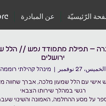
فحة الرّئيسيّة
عن المبادرة
re
רה – תפילת מתמודד נפש // הלל ש
ירושלים
الخميس، 27 نوفمبر
  |  
מינהל קהילתי רוממה
 אישי עם הלל שמעון מלכה, אברך שחווה מ
פר על מסע ההחלמה, האמונה והשינוי שעבר