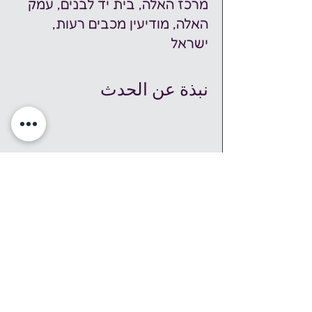
מרכז האלה, בית יד לבנים, עמק
האלה, מודיעין מכבים רעות,
ישראל
نبذة عن الحدث
שבוע עושים נפשות
 - פסטיבל חברתי-קהילתי בו 
מתקיימים אירועי תרבות ואמנות בכל רחבי 
הארץ המייצרים מפגש אנושי במרחב הציבורי, 
להכרות של הציבור הרחב עם תחום בריאות 
הנפש.  פרטים נוספים ב
תוכניה המלאה