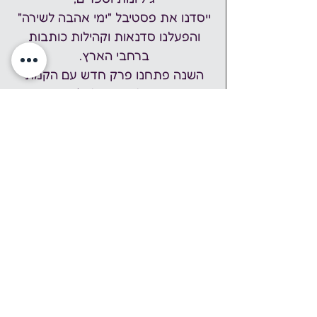
ייסדנו את פסטיבל "ימי אהבה לשירה" 
והפעלנו סדנאות וקהילות כותבות 
ברחבי הארץ. 
השנה פתחנו פרק חדש עם הקמת 
בית־הספר לשירה של מַשִּׁיב הָרוּחַ. 
מזמינים אתכן ואתכם להצטרף אלינו 
למסע מתמשך של יצירה וחיבורים.
לאתר משיב הרוח
האירוע הוא חלק מ
שבוע עושים 
נפשות
 פסטיבל חברתי-קהילתי, בו 
מתקיימים אירועי תרבות ואמנות בכל 
רחבי הארץ, המייצרים מפגש אנושי, 
להכרות של הציבור הרחב עם תחום 
בריאות הנפש.  לאירועים נוספים: 