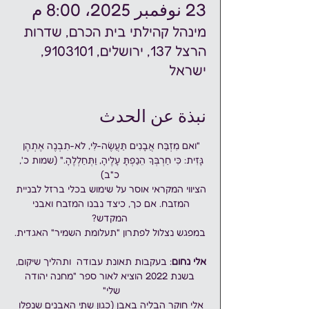
23 نوفمبر 2025، 8:00 م
מינהל קהילתי בית הכרם, שדרות
הרצל 137, ירושלים, 9103101,
ישראל
نبذة عن الحدث
"ואם מִזְבַּח אֲבָנִים תַּעֲשֶׂה-לִּי, לֹא-תִבְנֶה אֶתְהֶן 
גָּזִית: כִּי חַרְבְּךָ הֵנַפְתָּ עָלֶיהָ, וַתְּחַלְלֶהָ." (שמות כ', 
כ"ב)
הציווי המקראי אוסר על שימוש בכלי ברזל לבניית 
המזבח. אם כך, כיצד נבנו המזבח ואבני 
המקדש?
במפגש נצלול לפתרון "תעלומת השמיר" האגדית.
אלי נחום
: בעקבות תאונת עבודה  ותהליך שיקום, 
 בשנת 2022 הוציא לאור ספר "מחנה יהודה 
שלי" 
אלי חוקר הבליה באבן (כגון שתי האבנים שנפלו 