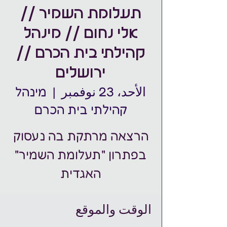
תעלומת השמיר //
אלי נחום // מינהל
קהילתי בית הכרם //
ירושלים
الأحد، 23 نوفمبر
  |  
מינהל
קהילתי בית הכרם
הרצאה מרתקת בה נעסוק
בפתרון "תעלומת השמיר"
האגדית
الوقت والموقع