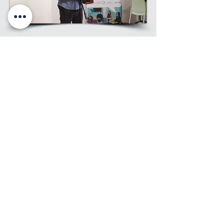
יום חמישי 11.1, ראש חודש שבט:
סדנאטרון
פלייבק - סיפורים על התמודדות נפשית, על
כאב ועל תקווה | אנסמבל 'נביעה' | חלונות
רוממה | מינהל קהילתי רוממה, ירושלים
(אירוע לגברים)
במופע הפלייבק ניתן מקום בקדמת הבמה
והלב לסיפורים על התמודדות נפשית
והתמודדות המשפחות של מתמודדי נפש.