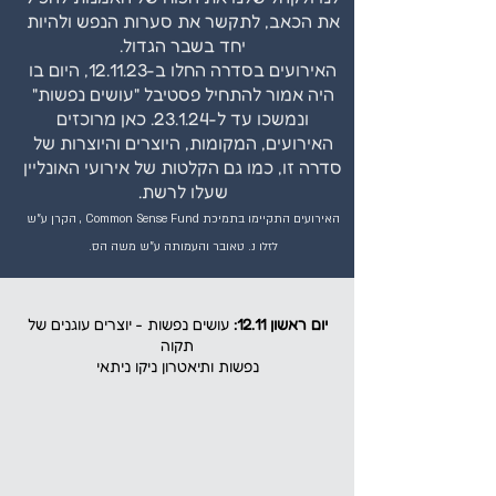
את הכאב, לתקשר את סערות הנפש ולהיות
יחד בשבר הגדול.
האירועים בסדרה החלו ב-12.11.23, היום בו
היה אמור להתחיל פסטיבל "עושים נפשות"
ונמשכו עד ל-23.1.24. כאן מרוכזים
האירועים, המקומות, היוצרים והיוצרות של
סדרה זו, כמו גם הקלטות של אירועי האונליין
שעלו לרשת.
האירועים התקיימו בתמיכת Common Sense Fund , הקרן ע"ש
לזלו נ. טאובר והעמותה ע"ש משה הס.
יום ראשון 12.11:
עושים נפשות - יוצרים עוגנים של
תקוה
נפשות ותיאטרון ניקו ניתאי