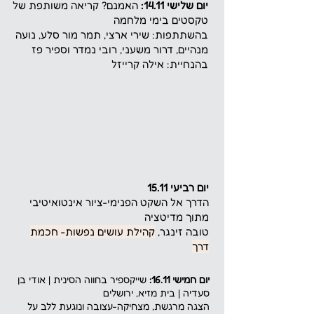
יום שלישי 14.11:
האמנם? קריאה משותפת של
טקסטים בימי מלחמה
בהשתתפות: שירי ארצי, תמר מור סלע, נועה
מנהיים, דרור משעני, רובי נמדר וספיר פז
בהנחיית: אילה קרייזל
יום רביעי 15.11
הדרך אל השקט הפנימי-ציור אינטואיטיבי
מתוך מדיטציה
טובה זינגר
,
קהילת עושים נפשות- חכמת
דרך
יום חמישי 16.11:
שייקספיר בחווה הסינית | אודי בן
סעדיה |
בית מזיא, ירושלים
הצגה מרגשת, מצחיקה-עצובה ונוגעת ללב על