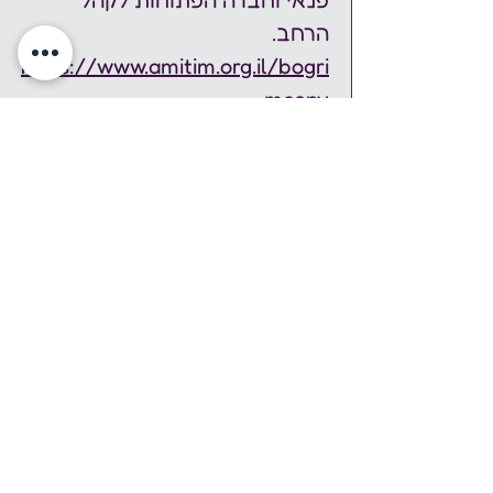
פנאי וחברה הפתוחות לקהל 
הרחב. 
https://www.amitim.org.il/bogri
mcopy
רשמו ביומן גוגל
אירוע זה הוא חלק משבוע עושים 
נפשות, בו מתקיימים עשרות 
אירועים ברחבי הארץ, ביוזמת 
מיזם נפשות. מיזם נפשות הוא 
מיזם חברתי להעלאת מודעות 
לבריאות הנפש באמצעות אירועי 
תרבות, אמנות ושיח במרחב 
הציבורי. השנה, שבוע עושים 