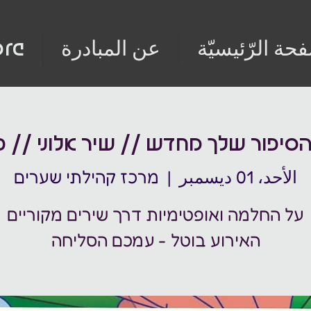
فحة الرّئيسيّة
عن المبادرة
re
סיפור שלך מחדש // שיר אלוני // 
الأحد، 01 ديسمبر
  |  
מרכז קהילתי שערים
האירוע בוטל - עמכם הסליחה