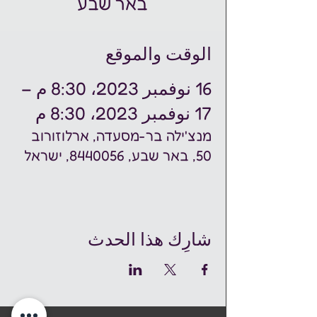
באר שבע
الوقت والموقع
16 نوفمبر 2023، 8:30 م –
17 نوفمبر 2023، 8:30 م
מנצ'ילה בר-מסעדה, ארלוזורוב
50, באר שבע, 8440056, ישראל
شارِك هذا الحدث