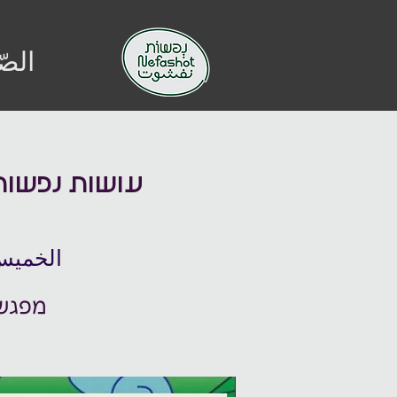
الصّ
עושות נפשות 
الخميس، 05 دي
מפגש 