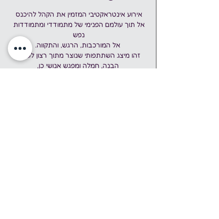
אירוע אינטראקטיבי המזמין את הקהל להיכנס 
אל תוך עולמם הפנימי של מתמודדי ומתמודדות 
נפש 
אל המורכבות, הרגש, והתקווה.
זהו מיצג השתתפותי שנוצר מתוך רצון לעורר 
הבנה, חמלה ומפגש אנושי כן,
וליצור חברה שרואה את כל קולותיה.
בערב יתקיימו מגוון פעילויות
 מיצג חושי והשתתפותי • פרפורמנס חברתי מבית 
"
קבוצצה" 
• פופ־אפ מרקים מנחמים בששון בר • 
 עמדת יצירה פתוחה לקהל • דוכני עבודות יד של 
יוצרות ויוצרים מקומיים
בהובלת 
עדי שגיא
, 
ענבל סול
 ו־
מורן מקמל
.
شارِك هذا الحدث