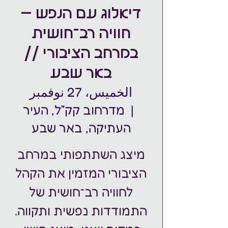
דיאלוג עם הנפש –
חוויה רב־חושית
במרחב הציבורי //
באר שבע
الخميس، 27 نوفمبر
  |  
מדרחוב קק״ל, העיר
העתיקה, באר שבע
מיצג השתתפותי במרחב
הציבורי המזמין את הקהל
לחוויה רב־חושית של