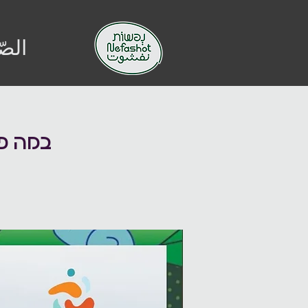
الصّ
במה פת