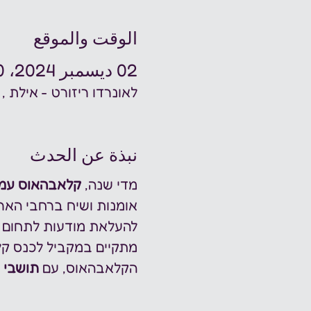
الوقت والموقع
02 ديسمبر 2024، 4:30 م – 6:00 م
לאונרדו ריזורט - אילת , קאמן 2, איל
نبذة عن الحدث
מדי שנה, 
קלאבהאוס עמי
אומנות ושיח ברחבי האר
להעלאת מודעות לתחום ב
מתקיים במקביל לכנס ק
הקלאבהאוס, עם
 תושבי 