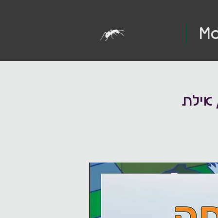
Mo
 אילת