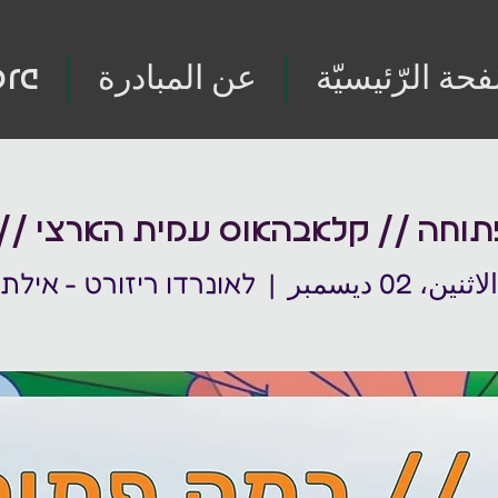
فحة الرّئيسيّة
عن المبادرة
re
וחה // קלאבהאוס עמית הארצי //
الاثنين، 02 ديسمبر
  |  
לאונרדו ריזורט - אילת