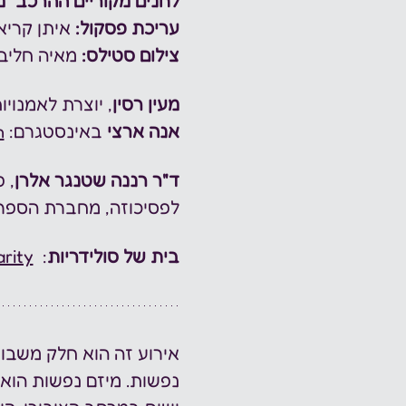
לחנים מקוריים ההרכב ״מ
עריכת פסקול:
 איתן קריא
צילום סטילס:
 מאיה חליב
מעין רסין
, יוצרת לאמנו
אנה ארצי
 באינסטגרם: 
n
ד"ר רננה שטנגר אלרן
, 
לפסיכוזה, מחברת הספר "
בית של סולידריות
:  
rity
אירוע זה הוא חלק משבוע
נפשות. מיזם נפשות הוא