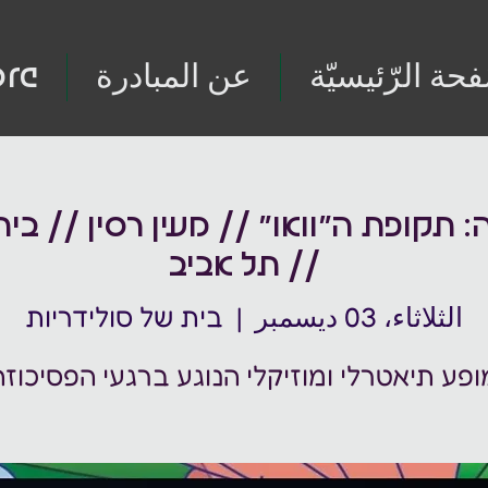
فحة الرّئيسيّة
عن المبادرة
re
 תקופת ה״וואו״ // מעין רסין // בי
// תל אביב
الثلاثاء، 03 ديسمبر
  |  
בית של סולידריות
ופע תיאטרלי ומוזיקלי הנוגע ברגעי הפסיכוזה