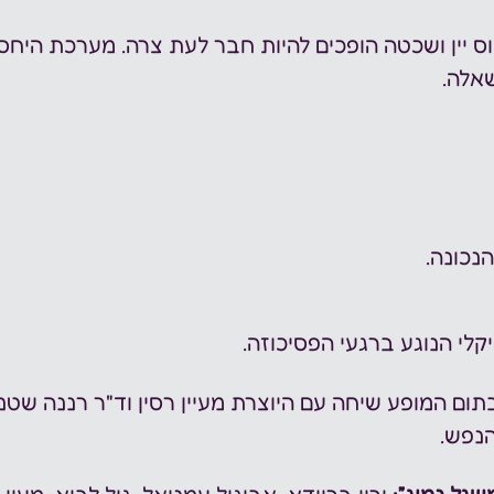
ס יין ושכטה הופכים להיות חבר לעת צרה. מערכת היחסי
אלה.
נכונה.
צגה כ-35 דק ובתום המופע שיחה עם היוצרת מעיין רסין וד"ר רננה 
הנפש.