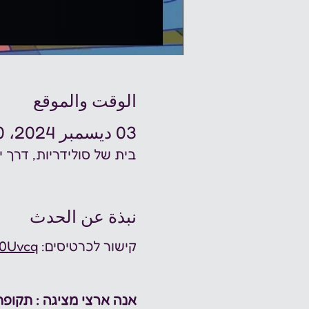
الوقت والموقع
03 ديسمبر 2024، 8:00 م
בית של סולידריות, דרך יפו 9, תל אביב-יפו, י
نبذة عن الحدث
קישור לכרטיסים: 
90Uvcq
אנה ארצי מציגה : תקופת ״