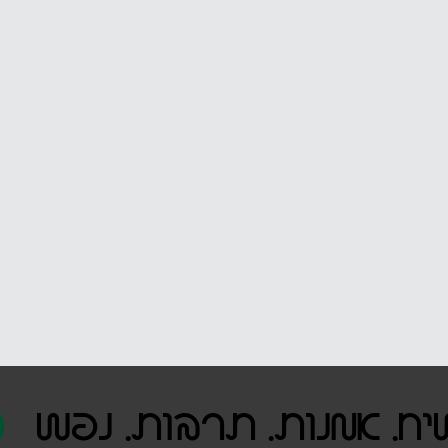
יח. אמנות. תרבות. נפש