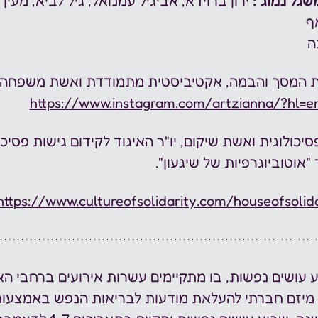
שגל נמוג״:
 ירון ברוידא, אביגיל עמנואל, גיל לביא, מעין ר
ף 
ה
יות המסך והבמה, אקטיביסטית מתמודדת ואשת משפחה.
https://www.instagram.com/artzianna/?hl=e
פסיכולוגית ואשת שיקום, יו"ר האיגוד לקידום גישות פסיכו
אוטוביוגרפיות של שיגעון".
https://www.cultureofsolidarity.com/houseofsolida
 עושים נפשות, בו מתקיימים עשרות אירועים ברחבי הא
 מיזם חברתי להעלאת מודעות לבריאות הנפש באמצעות 