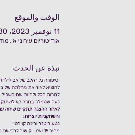
الوقت والموقع
11 نوفمبر 2023، 8:30 م
אודיטוריום עירוני א', מודיעין, מרווה 2, מודיע
نبذة عن الحدث
 סיפורה גלוי הלב של אם ליל
להוציא לאור את מחלתה של בי
למרות הכל ולהיות שם בשביל 
נעה שטמלר בחרה לא לשתוק ול
לאחר ההצגה תתקיים שיחה עם
והשחקניות יוצרות:
נטע רוטנר ורינה קוורטין
מחיר 15 שח - 
קישור לרכישת כ