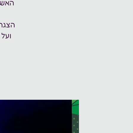
האשפ
הצגה
ועל 