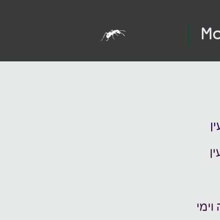
Mo
ין
וימי