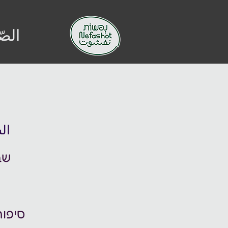
الصّ
السب
סיפור