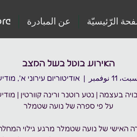
فحة الرّئيسيّة
عن المبادرة
re
האירוע בוטל בשל המצב
ت، 11 نوفمبر
  |  
אודיטוריום עירוני א', מודיע
ה האישי של נועה שטמלר מרגע גילוי המחלה 