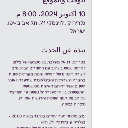
10 أكتوبر 2024، 8:00 م
גלריה ק׳, לוינסקי 71, תל אביב-יפו,
ישראל
نبذة عن الحدث
בפרויקט דניאל משלבת בין טכניקה של צילום 
להדפס שמש בשילוב עם החומרים הביוכימיים 
ליצירת דימויים של דמויות שונות מקהילות שונות 
בחברה הישראלית והבינלאומית שתיעדה לאורך 
השנים אשר זהותם האישית מטושטשת 
והתקשורת בין הדמות לקהל נעשת ע״י הפוזיציה 
של הבעות הגוף השונות והרגשות אותן הן 
מיצרות בצופה.
ערב פתיחה חגיגי יתקיים ב10.10 בשעה 20:00 - 
בגלריה ק׳ בלוינסקי 71, ת״א 
ביחד עם השקה של ספר אמן של הפרויקט.