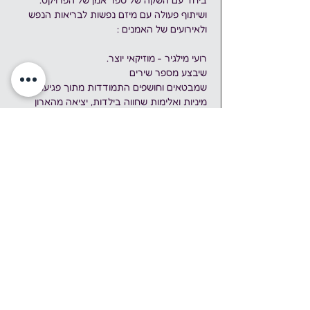
ושיתוף פעולה עם מיזם נפשות לבריאות הנפש 
ולאירועים של האמנים : 
רועי מילגיר - מוזיקאי יוצר.
שיבצע מספר שירים 
שמבטאים וחושפים התמודדות מתוך פגיעות 
מיניות ואלימות שחווה בילדות, יציאה מהארון 
הכפול, התמודדות נפשית ורגשית של חיים 
בפוסט-טאומה מורכבת, באופן חשוף, כנה 
ואינטימי.
והאמניות : 
Polina Liakhovitskii (polymer) - פולימר 
Teffer - טפר 
בהופעה 
ברוכים הבאים: כביסה גדולה - 
הופעה חיה אורקולית של פולימר וטפר